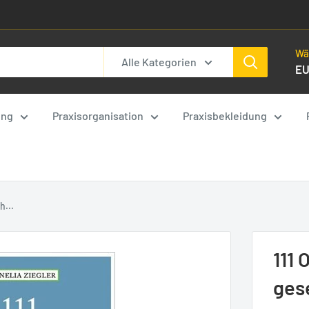
Wä
Alle Kategorien
E
ung
Praxisorganisation
Praxisbekleidung
h...
111 
ges