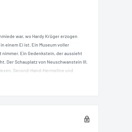
schmiede war, wo Hardy Krüger erzogen
in einem Ei ist. Ein Museum voller
 nimmer. Ein Gedenkstein, der aussieht
eht. Der Schauplatz von Neuschwanstein III.
 Hexen, Second-Hand-Hermeline und
äses und der Plüschohrenkühe. Und der
, die Cornelia Ziegler hier aus dem Hut
Augenzwinkern.