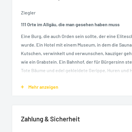
Ziegler
111 Orte im Allgäu, die man gesehen haben muss
Eine Burg, die auch Orden sein sollte, der eine Elite
wurde. Ein Hotel mit einem Museum, in dem die Sauna 
Kutschen, verwinkelt und verwunschen, kauziger geht
wie ein Grabstein. Ein Bahnhof, der für Bürgersinn st
Tote Bäume und edel gekleidete Gerippe, Huren und
abgekupferte Brunnen - das Allgäu, Land des Stinkek
Mehr anzeigen
Einkaufszentren. Ungewöhnliche, skurrile Geschichten
zaubert, in einer wunderbaren Sprache und mit viel 
5. überarb. Auflage 2021, 240 S., mit zahlr. Fotografien
Lieferzeit: ca. 3-5 Werktage
Zahlung & Sicherheit