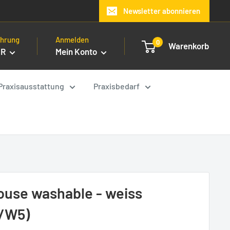
Newsletter abonnieren
hrung
Anmelden
0
Warenkorb
UR
Mein Konto
Praxisausstattung
Praxisbedarf
ouse washable - weiss
/W5)