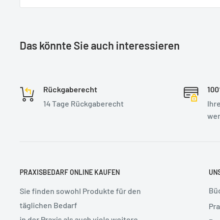
• Betriebstemperatur: 0 °C bis 70 °C
• Stromverbrauch: 1 mA / 5 V
• Kompatibilität: Windows, Mac & Linux
Das könnte Sie auch interessieren
• Anschluss: USB
• Hergestellt in China nach Vorgaben des Herstellers
• 2 Jahre Garantie
Rückgaberecht
100
Lieferzeit: ca. 7 Werktage
14 Tage Rückgaberecht
Ihr
wer
PRAXISBEDARF ONLINE KAUFEN
UN
Bü
Sie finden sowohl Produkte für den
täglichen Bedarf
Pra
in der Praxis als auch viele weitere