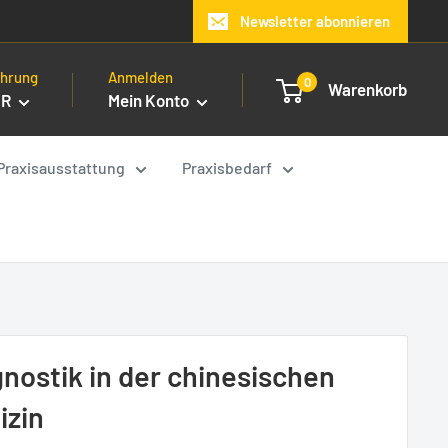
Newsletter abonnieren
hrung
Anmelden
0
Warenkorb
UR
Mein Konto
Praxisausstattung
Praxisbedarf
gnostik in der chinesischen
izin