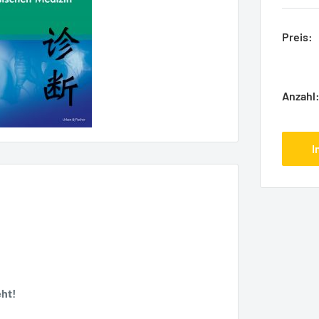
Preis:
Anzahl
I
ht!