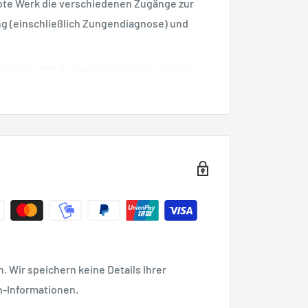
iebte Werk die verschiedenen Zugänge zur
ng (einschließlich Zungendiagnose) und
iocia in 100 Kapiteln Krankheitszeichen
ulmedizinischen Kontext ein.
iche Hinweise zu Therapieoptionen mit
n.
Abbildungen veranschaulichen die
enfassung am Kapitelende
 Wir speichern keine Details Ihrer
ischen Kräutern
n-Informationen.