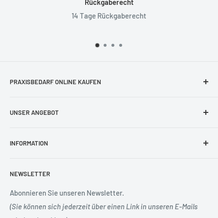
t
100% sichere Zah
recht
Ihre Zahlungsinformationen werde
PRAXISBEDARF ONLINE KAUFEN
Sie finden sowohl Produkte für den täglichen Bedarf
UNSER ANGEBOT
in der Praxis als auch viele weitere interessante Artikel.
Bücher & Medien
Überzeugen Sie sich von der großen Auswahl
INFORMATION
Praxisorganisation
– täglich kommen neue dazu.
Praxisbekleidung
Impressum
NEWSLETTER
Praxisausstattung
Datenschutzerklärung
Praxisbedarf
Widerrufsbelehrung
Abonnieren Sie unseren Newsletter.
(Sie können sich jederzeit über einen Link in unseren E-Mails
Patientenaufklärung
Versandbedingungen