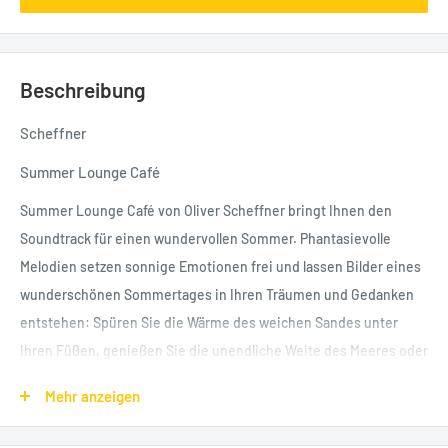
Beschreibung
Scheffner
Summer Lounge Café
Summer Lounge Café von Oliver Scheffner bringt Ihnen den
Soundtrack für einen wundervollen Sommer. Phantasievolle
Melodien setzen sonnige Emotionen frei und lassen Bilder eines
wunderschönen Sommertages in Ihren Träumen und Gedanken
entstehen: Spüren Sie die Wärme des weichen Sandes unter
Ihren Füßen, genießen Sie die unendliche Weite des Meeres oder
einen traumhaft romantischen Abend bei Sonnenuntergang mit
Mehr anzeigen
einem Glas Wein. Diese entspannende Loungemusik versprüht
eine einmalige Stimmung von Sonne, Strand und tropischen