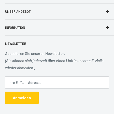
Sie finden sowohl Produkte für den täglichen Bedarf
UNSER ANGEBOT
in der Praxis als auch viele weitere interessante Artikel.
Bücher & Medien
Überzeugen Sie sich von der großen Auswahl
INFORMATION
Praxisorganisation
– täglich kommen neue dazu.
Praxisbekleidung
Impressum
NEWSLETTER
Praxisausstattung
Datenschutzerklärung
Praxisbedarf
Widerrufsbelehrung
Abonnieren Sie unseren Newsletter.
(Sie können sich jederzeit über einen Link in unseren E-Mails
Patientenaufklärung
Versandbedingungen
wieder abmelden.)
Notfall
AGB
Hygiene
Ihre E-Mail-Adresse
Anmelden