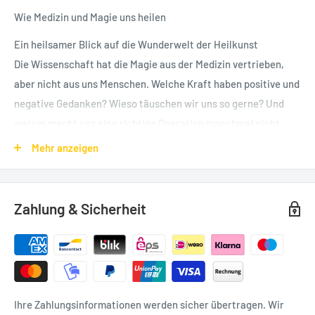
Wie Medizin und Magie uns heilen
Ein heilsamer Blick auf die Wunderwelt der Heilkunst
Die Wissenschaft hat die Magie aus der Medizin vertrieben,
aber nicht aus uns Menschen. Welche Kraft haben positive und
negative Gedanken? Wieso täuschen wir uns so gerne? Und
warum macht uns eine richtige Operation manchmal nicht
gesünder als eine vorgetäuschte? Der Placeboeffekt ist
Mehr anzeigen
mächtig! Und wenn wir so viele Möglichkeiten haben, den
Körper mit dem Geist zu beeinflussen – warum tun wir es so
selten gezielt?
Zahlung & Sicherheit
Mit viel Humor zeigt Eckart von Hirschhausen, wie Sie bessere
Entscheidungen für Ihre eigene Gesundheit treffen, was jeder
für sich tun und auch lassen kann. Klartext statt
Beipackzettel. Ein versöhnliches Buch, das Orientierung gibt:
Was ist heilsamer Zauber, und wo fängt gefährlicher Humbug
Ihre Zahlungsinformationen werden sicher übertragen. Wir